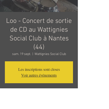
Loo - Concert de sortie
de CD au Wattignies
Social Club à Nantes
(44)
sam. 19 sept.
  |  
Wattignies Social Club
Les inscriptions sont closes
Voir autres événements
19 sept. 2020, 20:30
Wattignies Social Club, 13 Boulevard des
Martyrs Nantais de la Résistance, 44200